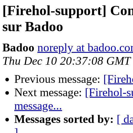
[Firehol-support] Con
sur Badoo
Badoo
noreply at badoo.c
Thu Dec 10 20:37:08 GMT
Previous message:
[Fire
Next message:
[Firehol-
message...
Messages sorted by:
[ d
]